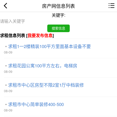
房产网信息列表
关键字:
求租信息列表 [
我要发布信息
]
求租1一2楼精装100平方里面基本设备不要
08-09
求租花园公寓100平方左右，电梯房
08-09
求租市中心区房型不限2室1厅中档装修
08-09
求租市中心简单装修400-500
08-09